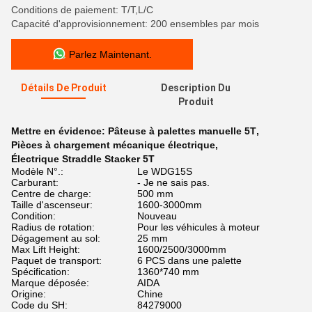
Conditions de paiement: T/T,L/C
Capacité d'approvisionnement: 200 ensembles par mois
Parlez Maintenant.
Détails De Produit
Description Du
Produit
Mettre en évidence:
Pâteuse à palettes manuelle 5T
,
Pièces à chargement mécanique électrique
,
Électrique Straddle Stacker 5T
Modèle N°.:
Le WDG15S
Carburant:
- Je ne sais pas.
Centre de charge:
500 mm
Taille d'ascenseur:
1600-3000mm
Condition:
Nouveau
Radius de rotation:
Pour les véhicules à moteur
Dégagement au sol:
25 mm
Max Lift Height:
1600/2500/3000mm
Paquet de transport:
6 PCS dans une palette
Spécification:
1360*740 mm
Marque déposée:
AIDA
Origine:
Chine
Code du SH:
84279000