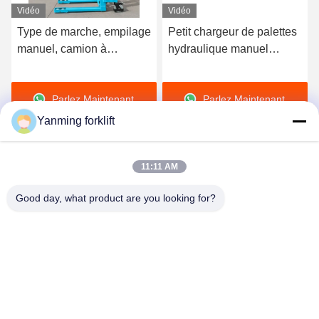
Vidéo
Vidéo
Type de marche, empilage
Petit chargeur de palettes
manuel, camion à
hydraulique manuel
palettes, chariot élévateur
portable avec une
4 m, hauteur de levage,
capacité de 2000 kg
Parlez Maintenant.
Parlez Maintenant.
empilage
Yanming forklift
11:11 AM
Good day, what product are you looking for?
YANMING WEIGHING AND HANDLING
SOLUTION CO.,LTD
sales@hnyanming.com
86--18874025638
Village de Zhentou, ville de Changsha, province du