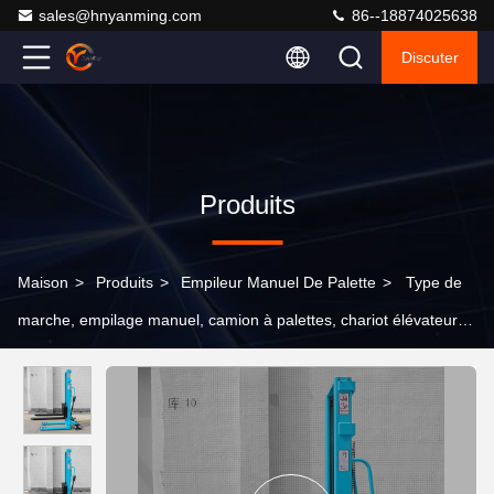
sales@hnyanming.com
86--18874025638
Discuter
Produits
Maison
>
Produits
>
Empileur Manuel De Palette
>
Type de
marche, empilage manuel, camion à palettes, chariot élévateur 4
m, hauteur de levage, empilage