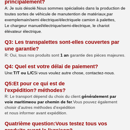
principalement?
A: Je suis désolé.
Nous sommes spécialisés dans la production de
toutes sortes de
véhicule de manutention de matériaux
,
par
exemple
main
/semi électrique/électrique
le camion à palettes,
Le chargeur manuel/électrique/semi-électrique, le chariot
élévateur électrique.
Q3: Les transpalettes sont-elles couvertes par
une garantie?
R: Oui, tous nos produits sont
1 an
garantie des pièces majeures.
Q4: Quel est votre délai de paiement?
Une
:
T/T ou L/C
Si vous voulez autre chose, contactez-nous.
Q5
:
Et pour ce qui est de
l'expédition?
méthodes
?
R: Le transport dépend du choix du client.
généralement par
voie maritime
ou par chemin de fer
.
Vous pouvez également
choisir d'autres méthodes d'expédition
et nous informer avant expédition.
Quatrième question:
Vous testez tous vos