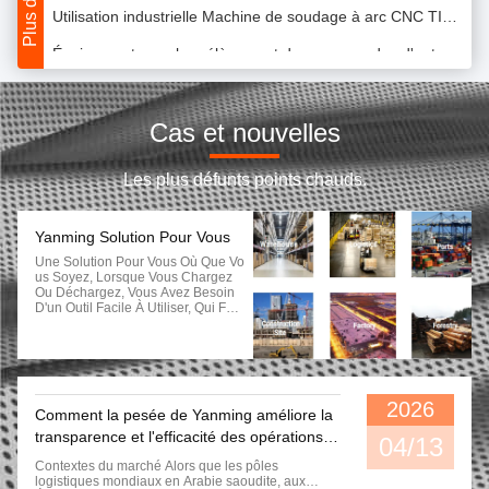
Utilisation industrielle Machine de soudage à arc CNC TIG/MIG, robot de soudage avec positionneur rotatif automatique
Équipement pour le prélèvement des commandes d'entrepôt de haut niveau
Equipement de soudage robotisé Machine de soudage laser robotisé Equipement de soudage manipulateur sur mesure
Vente en gros de la station de robot de soudage MIG à bras à 6 axes
Cas et nouvelles
1400 mm de longueur Industrial 6 axes bras de soudage robot point à point de commande
Les plus défunts points chauds.
Robot de soudage industriel à 6 axes bras robot/Robot de soudage à 6 axes avec système de vision
6 axes ARC robot de soudage fabricant 6 kg charge utile 1,4m distance d'atteinte
Yanming Solution Pour Vous
Une Solution Pour Vous Où Que Vo
Bracelet robotique industriel à 6 axes pour soudage et automatisation MIG
Us Soyez, Lorsque Vous Chargez
Ou Déchargez, Vous Avez Besoin
Robots de soudage à l'arc pour la fabrication de structures en acier
D'un Outil Facile À Utiliser, Qui Fon
Ctionne Efficacement Et Qui Résout
Le Problème Pour Vous.Vous Devr
Fabricant 6 kg 1400 mm Distance d'atteinte 6 bras de robot de soudage à axe
Ez Peut-Être Choisir Différents Ca
Mions Et Chariots Élévateurs Dans
Fabricant de machines de soudage à bras robotisés
Différents Scénarios De TravailQue
L...
2026
Aida soudeur robotique avec mouvement à 6 axes et soudage laser
Comment la pesée de Yanming améliore la
transparence et l'efficacité des opérations
04/13
Produits personnalisables Machine de soudage laser robot industriel acier inoxydable aluminium zinc
mondiales de fret
Contextes du marché Alors que les pôles
logistiques mondiaux en Arabie saoudite, aux
Fabricants de machines à souder industrielles automatisées à vendre