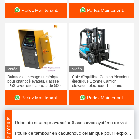
de 1500 kg et corps monocoque
industrielle
en aluminium
Parlez Maintenant.
Parlez Maintenant.
Fabricants de machines à souder industrielles automatisées à vendre
Vidéo
Vidéo
Balance de pesage numérique
Cote d'équilibre Camion élévateur
Le robot soudeur soudage robot soudage robot positionneur
pour chariot élévateur, classée
électrique 1 tonne Camion
IP53, avec une capacité de 5000
élévateur électrique 1,5 tonne
Robot de soudage industriel à bras à 6 axes, portée de 2000 mm, charge utile de 12 kg, machine robotique à répétabilité
kg et un écran non tactile de 3,5
pouces pour une pesée précise
Parlez Maintenant.
Parlez Maintenant.
Robot de soudage automatique de haute précision, robot de soudage à 6 axes pour utilisation industrielle
Solutions d'automatisation des équipements de soudage industriels robotisés en vente
Plus de produits
Robot de soudage avancé à 6 axes avec système de vision pour le soudage précis
Poulie de tambour en caoutchouc céramique pour l'exploitation minière avec une traction et une durabilité supérieures