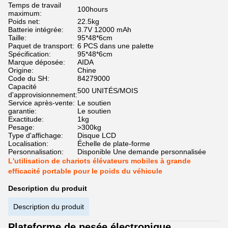
Temps de travail
100hours
maximum:
Poids net:
22.5kg
Batterie intégrée:
3.7V 12000 mAh
Taille:
95*48*6cm
Paquet de transport:
6 PCS dans une palette
Spécification:
95*48*6cm
Marque déposée:
AIDA
Origine:
Chine
Code du SH:
84279000
Capacité
500 UNITÉS/MOIS
d'approvisionnement:
Service après-vente:
Le soutien
garantie:
Le soutien
Exactitude:
1kg
Pesage:
>300kg
Type d'affichage:
Disque LCD
Localisation:
Échelle de plate-forme
Personnalisation:
Disponible Une demande personnalisée
L'utilisation de chariots élévateurs mobiles à grande
efficacité portable pour le poids du véhicule
Description du produit
Description du produit
Plateforme de pesée électronique