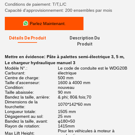
Conditions de paiement: T/T,L/C
Capacité d'approvisionnement: 200 ensembles par mois
Parlez Maintenant.
Détails De Produit
Description Du
Produit
Mettre en évidence:
Pâte à palettes semi-électrique 3
,
5 m
,
Le chargeur hydraulique manuel 3
Modèle N°.:
Le code de conduite est le WDG20B
Carburant:
électrique
Centre de charge:
500 mm
Taille d'ascenseur:
1600 à 4000 mm
Condition:
nouveau
Taille abaissée:
90 mm
Bandez la taille, arrière:
& phi; 80& fois;70
Dimensions de la
1070*142*60 mm
fourchette:
Longueur totale:
1505 mm
Dégagement au sol:
25 mm
Bandez la taille, avant:
φ180×50
Rayon de rotation:
1415mm
Pour les véhicules à moteur à
Max Lift Height: