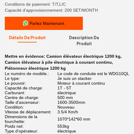
Conditions de paiement: T/T,L/C
Capacité d'approvisionnement: 200 SET/MONTH
Parlez Maintenant.
Détails De Produit
Description Du
Produit
Mettre en évidence:
Camion élévateur électrique 1200 kg
,
Camion élévateur à pile électrique à courant continu
,
Piétonneur électrique 1200 kg
Le numéro de modèle.:
Le code de conduite est le WDG10QL
Le type:
Je suis un stacker.
Le pouvoir:
Moteur à courant continu
Capacité de charge:
1T - 5T
Carburant:
électrique
Centre de charge:
500 mm
Taille d'ascenseur:
1600-3500mm
Condition:
Nouveau
Vitesse de déplacement:
3.5/4 Km/h
Dimensions de la
1070*142*60 mm
fourchette:
Poids net:
553kg
Type d'opérateur:
électrique