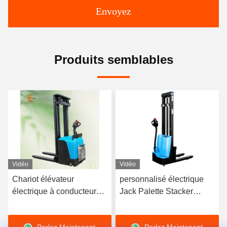
Envoyez
Produits semblables
Vidéo
Vidéo
personnalisé électrique
Chariot élévateur
Jack Palette Stacker
électrique d'une capacité
chariot élévateur à fourche
de charge de 1500 kg,
1600mm Hauteur Pouvoir
hauteur de levage de