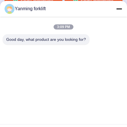
Parlez Maintenant.
Parlez Maintenant.
piétonnier
3500 mm, avec moteur
d'entraînement de 0,75
Yanming forklift
kW pour équipement
d'entrepôt
3:09 PM
Good day, what product are you looking for?
YANMING WEIGHING AND HANDLING
SOLUTION CO.,LTD
sales@hnyanming.com
86--18874025638
Village de Zhentou, ville de Changsha, province du
Hunan, Chine
Bonne qualité de la Chine Balances numériques pour
chariots élévateurs Fournisseur. © de Copyright 2023-2026