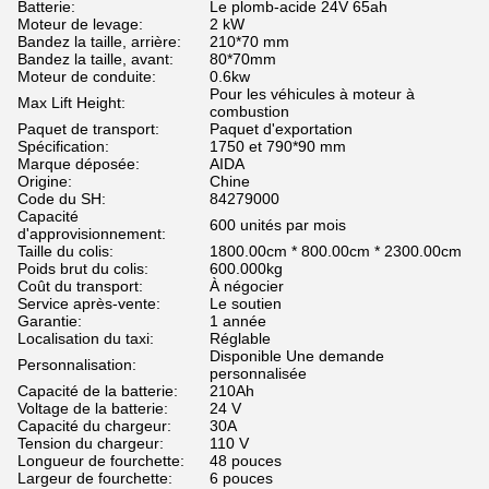
Batterie:
Le plomb-acide 24V 65ah
Moteur de levage:
2 kW
Bandez la taille, arrière:
210*70 mm
Bandez la taille, avant:
80*70mm
Moteur de conduite:
0.6kw
Pour les véhicules à moteur à
Max Lift Height:
combustion
Paquet de transport:
Paquet d'exportation
Spécification:
1750 et 790*90 mm
Marque déposée:
AIDA
Origine:
Chine
Code du SH:
84279000
Capacité
600 unités par mois
d'approvisionnement:
Taille du colis:
1800.00cm * 800.00cm * 2300.00cm
Poids brut du colis:
600.000kg
Coût du transport:
À négocier
Service après-vente:
Le soutien
Garantie:
1 année
Localisation du taxi:
Réglable
Disponible Une demande
Personnalisation:
personnalisée
Capacité de la batterie:
210Ah
Voltage de la batterie:
24 V
Capacité du chargeur:
30A
Tension du chargeur:
110 V
Longueur de fourchette:
48 pouces
Largeur de fourchette:
6 pouces