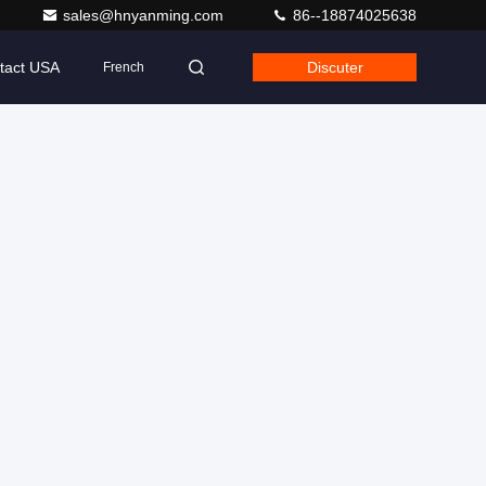
sales@hnyanming.com
86--18874025638
tact USA
Discuter
French