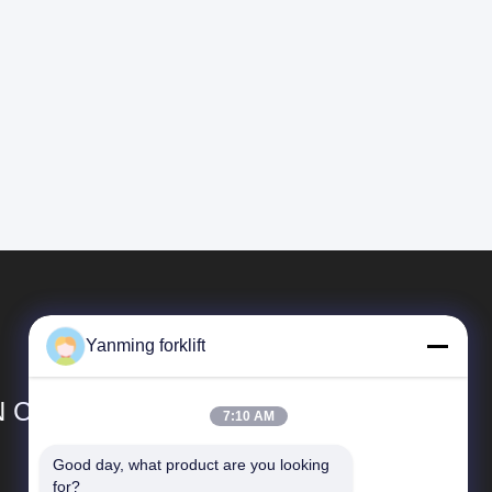
Yanming forklift
 CO.,LTD
7:10 AM
Good day, what product are you looking 
Liens Rapides
for?