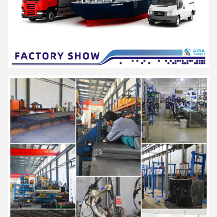
production et service en tant que fournisseur de solutions de
matériel professionnel
équipement de manutention et système intralogistique flexible
pour tous les scénarios.
Offrir des produits comprenant des séries de
une puissance de
sortie de l'électricité supérieure à 50 W
équipement de mise en pile et de mise en pile à portée de
main et autres équipements de manutention de
matériaux
Largement utilisé dans la logistique et l'entreposage, le
commerce de détail
Il s'agit d'un projet de loi qui vise à améliorer les conditions de vie
des personnes handicapées.
AIDA a mis en place un système strict d'assurance qualité et
ont
passé la certification ISO9001, ISO14001, SGS et CE
.
Il s'agit d'une entreprise nationale de haute technologie dotée de
plus de 40 brevets nationaux, qui a été classée comme "Petite
entreprise géante en Europe".
La première série d'entreprises pilotes pour l'intégration de la
fabrication avancée et des services modernes
"Entreprise de démonstration de la fabrication intelligente dans la
ville de Changsha", "Entreprise de Hunan".
Le centre technologique.
"Économies d'énergie, protection de l'environnement, efficacité
élevée et intelligence" est le concept de conception des produits
AIDA et il est