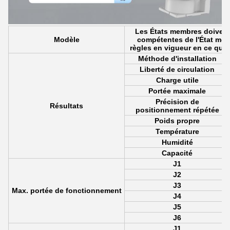
Les États membres doivent v
Modèle
compétentes de l'État mem
règles en vigueur en ce qui
Méthode d'installation
Liberté de circulation
Charge utile
Portée maximale
Précision de
Résultats
positionnement répétée
Poids propre
Température
Humidité
Capacité
J1
J2
J3
Max. portée de fonctionnement
J4
J5
J6
J1